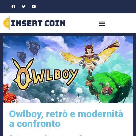
Owlboy, retrò e modernità
a confronto