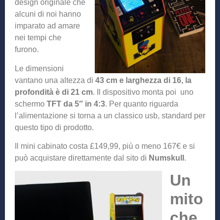
design originale che
alcuni di noi hanno
imparato ad amare
nei tempi che
furono.
Le dimensioni
vantano una altezza di
43 cm e larghezza di 16, la
profondità è di 21 cm
. Il dispositivo monta poi uno
schermo
TFT da 5″ in 4:3
. Per quanto riguarda
l’alimentazione si torna a un classico usb, standard per
questo tipo di prodotto.
Il mini cabinato costa £149,99, più o meno 167€ e si
può acquistare direttamente dal sito di
Numskull
.
Un
mito
che