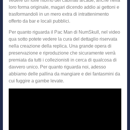
vedere un folle ritorno dei cabinati arcade, anche nella
loro forma originale, magari dicendo addio ai gettoni e
trasformandoli in un mero extra di intrattenimento
offerto da bar e locali pubblici.
Per quanto riguarda il Pac Man di NumSkull, nel video
qua sotto potete vedere la cura del dettaglio riservata
nella creazione della replica. Una grande opera di
preservazione e riproduzione che sicuramente verrà
premiata da tutti i collezionisti in cerca di qualcosa di
davvero unico. Per quanto riguarda noi, adesso
abbiamo delle pallina da mangiare e dei fantasmini da
cui fuggire a gambe levate.