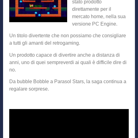
stato prodotto
direttamente per il
mercato home, nella sua
versione PC Engine.
Un titolo divertente che non possiamo che consigliare
a tutti gli amanti del retrogaming.
Un prodotto capace di divertire anche a distanza di
anni, uno di quei sempreverdi ai quali è difficile dire di
no.
Da bubble Bobble a Parasol Stars, la saga continua a
regalare sorprese.