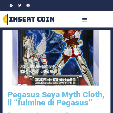
Pegasus Seya Myth Cloth,
il “fulmine di Pegasus”