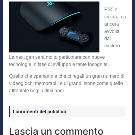
PS5 è
vicina, ma
ancora
avvolta
dal
mistero.
La next gen sarà molto particolare con nuove
tecnologie in fase di sviluppo e tante incognite.
Quello che speriamo è che ci regali un gran numero di
videogiochi memorabili e di grandi storie come quelle
affrontate negli ultimi anni.
I commenti del pubblico
Lascia un commento