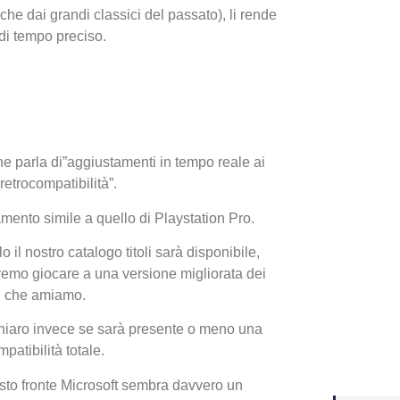
nche dai grandi classici del passato), li rende
 di tempo preciso.
Yakuza
Dojima
he parla di”aggiustamenti in tempo reale ai
retrocompatibilità”.
mento simile a quello di Playstation Pro.
o il nostro cata
logo titoli sarà disponibile,
emo giocare a una versione migliorata dei
i che amiamo.
Crash 
ottobr
hiaro invece se sarà presente o meno una
patibilità totale.
to fronte Microsoft sembra davvero un