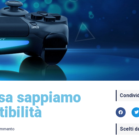
osa sappiamo
Condivid
ibilità
Scelti d
ommento