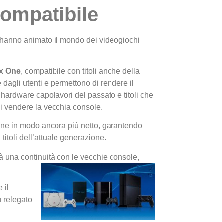
compatibile
 hanno animato il mondo dei videogiochi
x One
, compatibile con titoli anche della
agli utenti e permettono di rendere il
I Migl
hardware capolavori del passato e titoli che
Guida 
i vendere la vecchia console.
Definit
ione in modo ancora più netto, garantendo
i titoli dell’attuale generazione.
irà una continuità con le vecchie console,
 il
 relegato