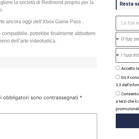
egliere la società di Redmond proprio per la
Resta s
o.
arte ancora oggi dell’Xbox Game Pass .
e compatibile, potrebbe finalmente abbattere
ieno dell’arte videoludica.
Accetto l
Do il con
3.3 dell'infor
Consento 
i obbligatori sono contrassegnati
*
a terzi che l
promozional