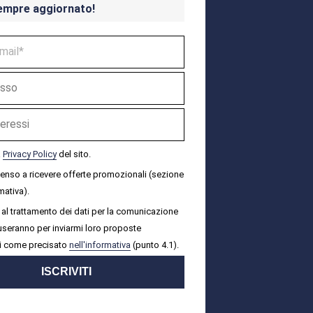
empre aggiornato!
a
Privacy Policy
del sito.
senso a ricevere offerte promozionali (sezione
mativa).
al trattamento dei dati per la comunicazione
i useranno per inviarmi loro proposte
i come precisato
nell'informativa
(punto 4.1).
ISCRIVITI