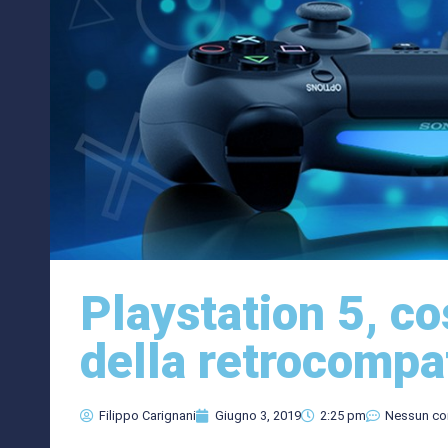
Playstation 5, c
della retrocompat
Filippo Carignani
Giugno 3, 2019
2:25 pm
Nessun c