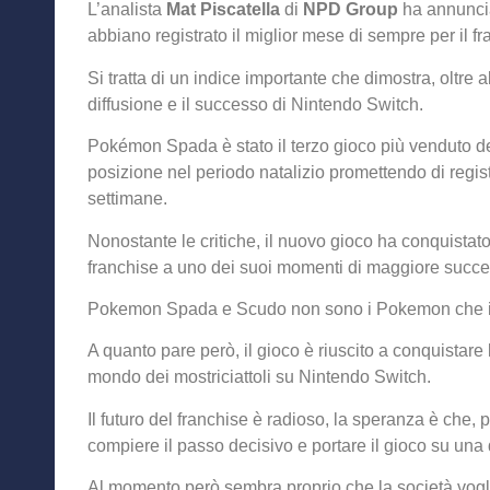
L’analista
Mat Piscatella
di
NPD Group
ha annunci
abbiano registrato il miglior mese di sempre per il 
Si tratta di un indice importante che dimostra, oltre 
diffusione e il successo di Nintendo Switch.
Pokémon Spada è stato il terzo gioco più venduto d
posizione nel periodo natalizio promettendo di regis
settimane.
Nonostante le critiche, il nuovo gioco ha conquistat
franchise a uno dei suoi momenti di maggiore succe
Pokemon Spada e Scudo non sono i Pokemon che i 
A quanto pare però, il gioco è riuscito a conquistare
mondo dei mostriciattoli su Nintendo Switch.
Il futuro del franchise è radioso, la speranza è che,
compiere il passo decisivo e portare il gioco su una
Al momento però sembra proprio che la società vogli