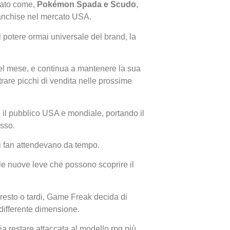
ato come,
Pokémon Spada e Scudo
,
franchise nel mercato USA.
al potere ormai universale del brand, la
el mese, e continua a mantenere la sua
trare picchi di vendita nelle prossime
I Migl
Guida 
o il pubblico USA e mondiale, portando il
Definit
sso.
fan attendevano da tempo.
 le nuove leve che possono scoprire il
 presto o tardi, Game Freak decida di
 differente dimensione.
a restare attaccata al modello rpg più