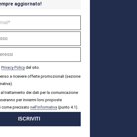
empre aggiornato!
a
Privacy Policy
del sito.
senso a ricevere offerte promozionali (sezione
mativa).
al trattamento dei dati per la comunicazione
i useranno per inviarmi loro proposte
i come precisato
nell'informativa
(punto 4.1).
ISCRIVITI