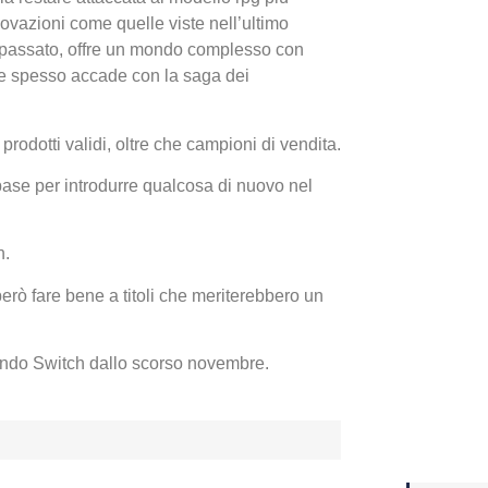
novazioni come quelle viste nell’ultimo
 passato, offre un mondo complesso con
Yakuza
me spesso accade con la saga dei
Dojima
otti validi, oltre che campioni di vendita.
se per introdurre qualcosa di nuovo nel
n.
rò fare bene a titoli che meriterebbero un
Crash 
ndo Switch dallo scorso novembre.
ottobr