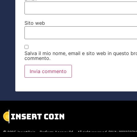
Sito web
Salva il mio nome, email e sito web in questo b
commento.
© 2025 InsertCoin – Perform Agency Srl – All right reserved. P.IVA: 09335071