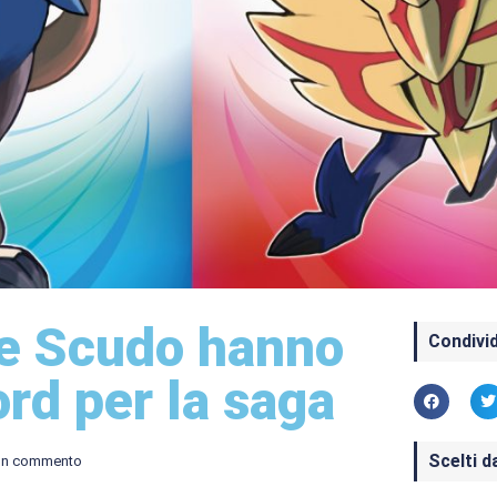
e Scudo hanno
Condivid
rd per la saga
Scelti d
un commento