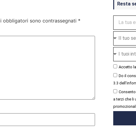
Resta s
i obbligatori sono contrassegnati
*
Accetto l
Do il con
3.3 dell'infor
Consento 
a terzi che l
promozional