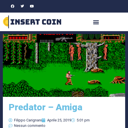
Predator – Amiga
Filippo Carignani
Aprile 25, 2019
5:01 pm
Nessun commento