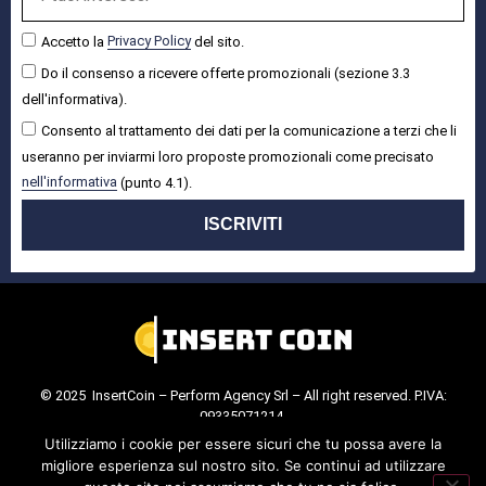
Accetto la
Privacy Policy
del sito.
Do il consenso a ricevere offerte promozionali (sezione 3.3
dell'informativa).
Consento al trattamento dei dati per la comunicazione a terzi che li
useranno per inviarmi loro proposte promozionali come precisato
nell'informativa
(punto 4.1).
ISCRIVITI
© 2025 InsertCoin – Perform Agency Srl – All right reserved. P.IVA:
09335071214.
Cookie Policy
.
Privacy Policy
.
Utilizziamo i cookie per essere sicuri che tu possa avere la
migliore esperienza sul nostro sito. Se continui ad utilizzare