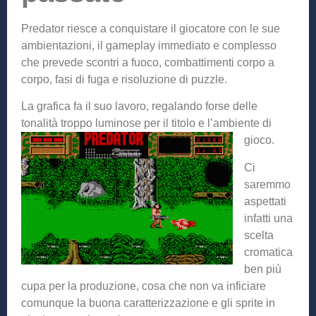
Predator riesce a conquistare il giocatore con le sue
ambientazioni, il gameplay immediato e complesso
che prevede scontri a fuoco, combattimenti corpo a
corpo, fasi di fuga e risoluzione di puzzle.
La grafica fa il suo lavoro, regalando forse delle
tonalità troppo luminose per il titolo e l’am
biente di
gioco.
Ci
saremmo
aspettati
infatti una
scelta
cromatica
ben più
cupa per la produzione, cosa che non va inficiare
comunque la buona caratterizzazione e gli sprite in