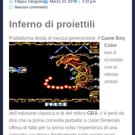
Filippo Carignani
Marzo 23, 2018
3:32 pm
Nessun commento
Inferno di proiettili
Piattaforma ibrida di mezza
generazione, il
Game Boy
Color
non è
ricordato
con lo
stesso
amore
dell’edizione classica e di del mitico
GBA
, c’è però da
dire che la prima consolle portatile a colori Nintendo
offriva di fatto per la prima volta l’esperienza di una
consolle casalinga direttamente nelle nostre mani.