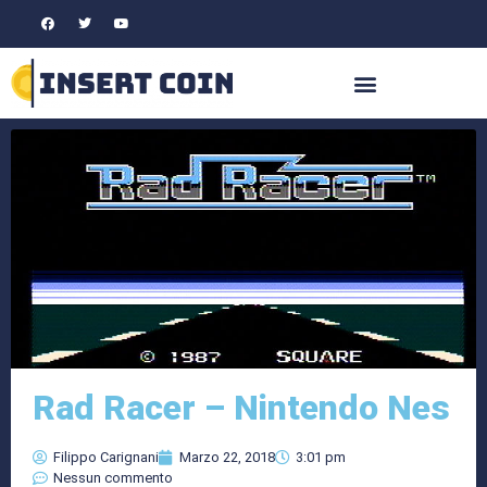
Rad Racer – Nintendo Nes
Filippo Carignani
Marzo 22, 2018
3:01 pm
Nessun commento