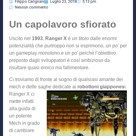
Filippo Carignani
Luglio 23, 2018
5:13 pm
Nessun commento
Un capolavoro sfiorato
Uscito nel
1993
,
Ranger X
è un titolo dalle enormi
potenzialità che purtroppo non si esprimono, un po’ per
un gameplay monotono e un po’ perché l’obiettivo
preposto dagli sviluppatori è così ambizioso da
risultare quasi eroico ma fallimentare.
Ci troviamo di fronte al sogno di qualsiasi amante dei
mech e delle saghe dedicate ai
robottoni
giappones
i.
Ranger X ci
mette infatti
alla guida di
un potente
Mech in grado
di cambiare