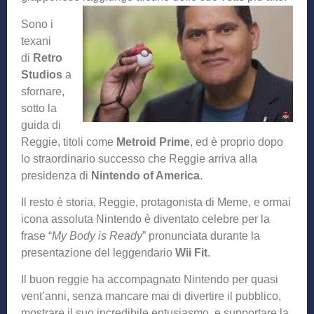
Sono i
texani
di
Retro
Studios
a
sfornare,
sotto la
guida di
Reggie, titoli come
Metroid Prime
, ed è proprio dopo
lo straordinario successo che Reggie arriva alla
presidenza di
Nintendo of America
.
Il resto è storia, Reggie, protagonista di Meme, e ormai
icona assoluta Nintendo è diventato celebre per la
frase “
My Body is Ready
” pronunciata durante la
presentazione del leggendario
Wii Fit
.
Il buon reggie ha accompagnato Nintendo per quasi
vent’anni, senza mancare mai di divertire il pubblico,
mostrare il suo incredibile entusiasmo, e supportare la