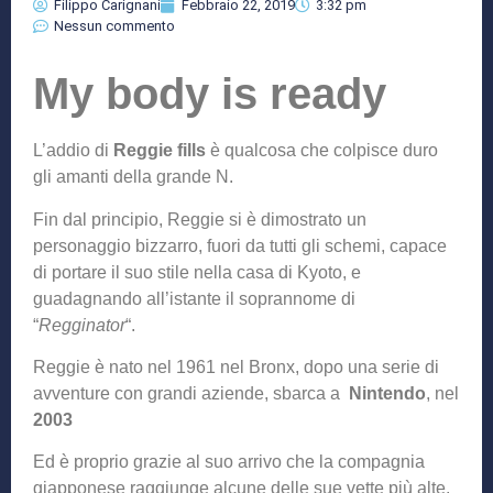
Filippo Carignani
Febbraio 22, 2019
3:32 pm
Nessun commento
My body is ready
L’addio di
Reggie fills
è qualcosa che colpisce duro
gli amanti della grande N.
Fin dal principio, Reggie si è dimostrato un
personaggio bizzarro, fuori da tutti gli schemi, capace
di portare il suo stile nella casa di Kyoto, e
guadagnando all’istante il soprannome di
“
Regginator
“.
Reggie è nato nel 1961 nel Bronx, dopo una serie di
avventure con grandi aziende, sbarca a
Nintendo
, nel
2003
Ed è proprio grazie al suo arrivo che la compagnia
giapponese raggiunge alcune delle sue vette pi
ù alte.