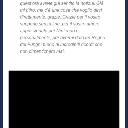
quest’ora avrete già sentito la notizia. Già,
mi ritiro, ma c’è una cosa che voglio dirvi
direttamente: grazie. Grazie per il vostro
supporto senza fine, per il vostro amore
appassionato per Nintendo e,
personalmente, per avermi dato un Regno
dei Funghi pieno di incredibili ricordi che
non dimenticherò mai.