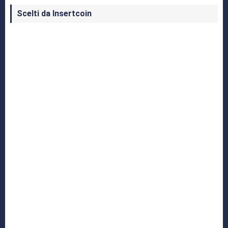
Scelti da Insertcoin
I Migliori Giochi per MS-DOS: Una Guida ai
Classici che Hanno Definito un'Era