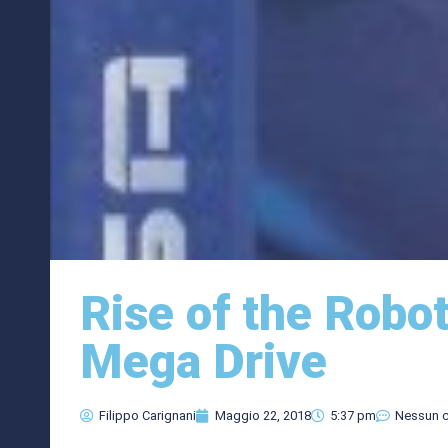
Rise of the Robo
Mega Drive
Filippo Carignani
Maggio 22, 2018
5:37 pm
Nessun 