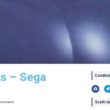
ts – Sega
Condivid
Scelti d
commento