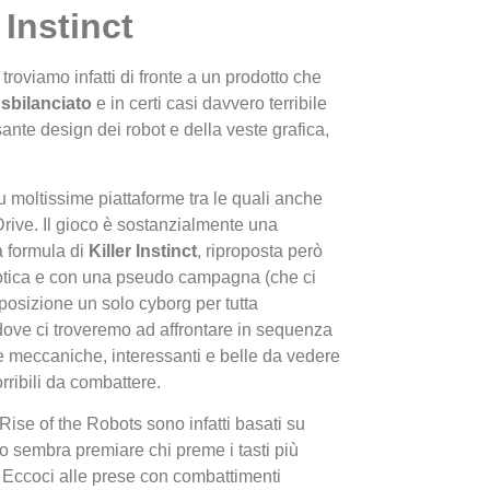
r Instinct
troviamo infatti di fronte a un prodotto che
sbilanciato
e in certi casi davvero terribile
nte design dei robot e della veste grafica,
su moltissime piattaforme tra le quali anche
I Migl
ive. Il gioco è sostanzialmente u
na
Guida 
a formula di
Killer Instinct
, riproposta però
Definit
otica e con una pseudo campagna (che ci
posizione un solo cyborg per tutta
dove ci troveremo ad affrontare in sequenza
e meccaniche, interessanti e belle da vedere
ribili da combattere.
 Rise of the Robots sono infatti basati su
ioco sembra premiare chi preme i tasti più
. Eccoci alle prese con combattimenti