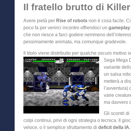
Il fratello brutto di Kille
Avere pietà per
Rise of robots
non è cosa facile. Ci 
poco fa per venirci incontro offrendoci un
gameplay 
che non riesce a farci godere nemmeno dell’interessa
pessimamente animata, ma comunque gradevole.
Il titolo viene distribuito per qualche oscuro motivo 
Sega Mega Dr
variante dell
un salsa rob
metterà a dis
l’avventura) 
varie creatur
ma davvero or
Gli scontri di
colpi continui, privi di ogni strategia o tecnica. Il g
veloce, o il semplice sfruttamento di
deficit della IA