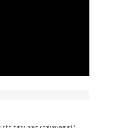
i obbligatori sono contrassegnati
*