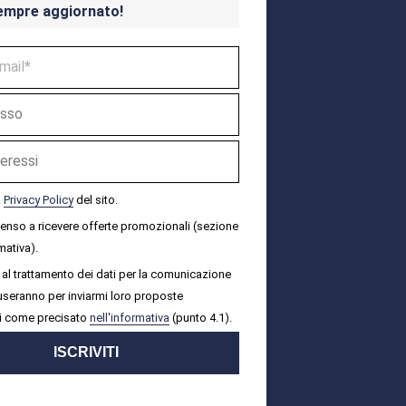
empre aggiornato!
a
Privacy Policy
del sito.
senso a ricevere offerte promozionali (sezione
mativa).
al trattamento dei dati per la comunicazione
i useranno per inviarmi loro proposte
i come precisato
nell'informativa
(punto 4.1).
ISCRIVITI