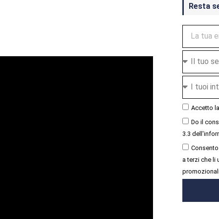
Resta s
Accetto l
Do il con
3.3 dell'infor
Consento 
a terzi che l
promozional