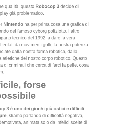
e qualità, questo
Robocop 3
decide di
eplay già problematico.
r Nintendo
ha per prima cosa una grafica di
ondo del famoso cyborg poliziotto, l’altro
mparto tecnico del 1992, a dare la vera
lentati da movimenti goffi, la nostra potenza
nciate dalla nostra forma robotica, dalla
I Migl
 atletiche del nostro corpo robotico. Questo
Guida 
a di criminali che cerca di farci la pelle, cosa
Definit
lm.
ficile, forse
ossibile
 3 è uno dei giochi più ostici e difficili
pre
, stiamo parlando di difficoltà negativa,
demotivata, animata solo da infelici scelte di