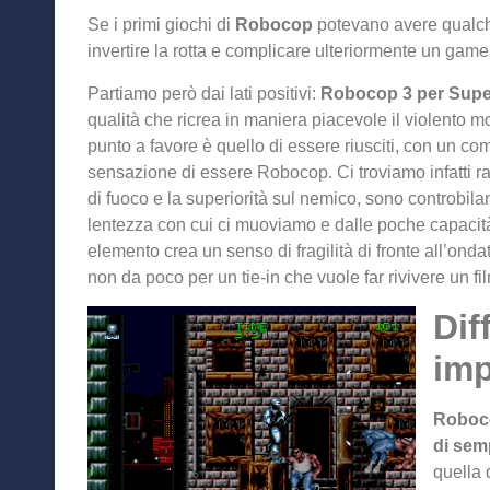
Se i primi giochi di
Robocop
potevano avere qualch
invertire la rotta e complicare ulteriormente un gam
Partiamo però dai lati positivi:
Robocop 3 per Supe
qualità che ricrea in maniera piacevole il violento m
punto a favore è quello di essere riusciti, con un co
sensazione di essere Robocop. Ci troviamo infatti ral
di fuoco e la superiorità sul nemico, sono controbila
lentezza con cui ci muoviamo e dalle poche capacità
elemento crea un senso di fragilità di fronte all’ondat
non da poco per un tie-in che vuole far rivivere un fi
Dif
imp
Robocop
di sem
quella 