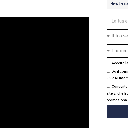
Resta s
Accetto l
Do il con
3.3 dell'infor
Consento 
a terzi che l
promozional