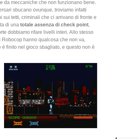
 e da meccaniche che non funzionano bene.
ersari sbucano ovunque, troviamo infatti
Yakuza
 sui tetti, criminali che ci arrivano di fronte e
Dojima
ata di una
totale assenza di check point
,
e dobbiamo rifare livelli interi. Allo stesso
o di Robocop hanno qualcosa che non va,
 finito nel gioco sbagliato, e questo non è
Crash 
ottobr