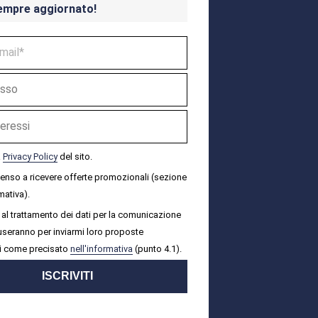
empre aggiornato!
a
Privacy Policy
del sito.
senso a ricevere offerte promozionali (sezione
mativa).
al trattamento dei dati per la comunicazione
i useranno per inviarmi loro proposte
i come precisato
nell'informativa
(punto 4.1).
ISCRIVITI