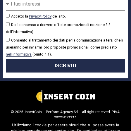
Accetto la
Privacy Policy
del sito.
Do il consenso a ricevere offerte promozionali (sezione 3.3
dell'informativa).
Consento al trattamento dei dati per la comunicazione a terzi che li
useranno per inviarmi loro proposte promozionali come precisato
nell'informativa
(punto 4.1).
ISCRIVITI
© 2025 InsertCoin – Perform Agency Srl – All right reserved. P.IVA:
09335071214.
Cookie Policy
.
Privacy Policy
.
Utilizziamo i cookie per essere sicuri che tu possa avere la
migliore esperienza sul nostro sito. Se continui ad utilizzare