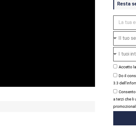
Resta s
Accetto l
Do il con
3.3 dell'infor
Consento 
a terzi che l
promozional