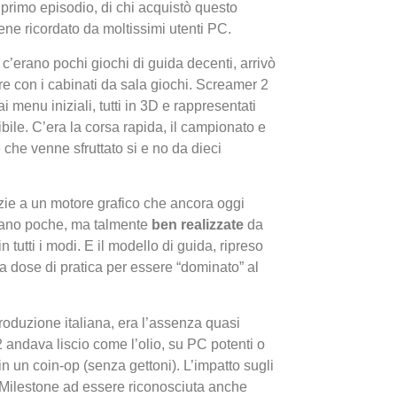
primo episodio, di chi acquistò questo
ne ricordato da moltissimi utenti PC.
’erano pochi giochi di guida decenti, arrivò
re con i cabinati da sala giochi. Screamer 2
ai menu iniziali, tutti in 3D e rappresentati
bile. C’era la corsa rapida, il campionato e
e che venne sfruttato si e no da dieci
I Migl
Guida 
razie a un motore grafico che ancora oggi
Definit
 erano poche, ma talmente
ben realizzate
da
 tutti i modi. E il modello di guida, ripreso
ta dose di pratica per essere “dominato” al
roduzione italiana, era l’assenza quasi
 2 andava liscio come l’olio, su PC potenti o
in un coin-op (senza gettoni). L’impatto sugli
 Milestone ad essere riconosciuta anche