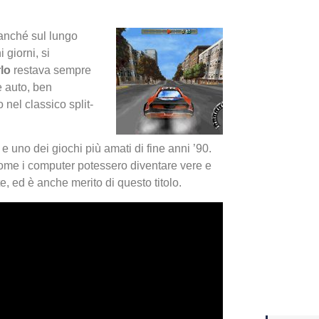
Yakuza
ranché sul lungo
giorni, si
Dojima
rlo
restava sempre
e auto, ben
 nel classico split-
 uno dei giochi più amati di fine anni ’90.
ome i computer potessero diventare vere e
, ed è anche merito di questo titolo.
Crash 
ottobr