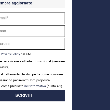
empre aggiornato!
a
Privacy Policy
del sito.
senso a ricevere offerte promozionali (sezione
mativa).
al trattamento dei dati per la comunicazione
i useranno per inviarmi loro proposte
i come precisato
nell'informativa
(punto 4.1).
ISCRIVITI