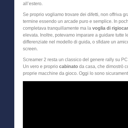
all’estero.
Se proprio vogliamo trovare dei difetti, non offriva g
termine essendo un arcade puro e semplice. In pochi 
completava tranquillamente ma la
voglia di rigioca
elevata. Inoltre, potevamo imparare a guidare tutte l
differenziate nel modello di guida, o sfidare un amico
screen.
Screamer 2 resta un classico del genere rally su PC e
Un vero e proprio
cabinato
da casa, che dimostrò c
proprie macchine da gioco. Oggi lo sono sicuramente