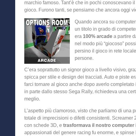
marchio famoso. Tant’è che in pochi conoscevano il 
gioco. Furono tanti, se pensiamo che ancora oggi vie
Quando ancora su computer c
un titolo in grado di compete
era
100% arcade
a partire d
nel modo più “giocoso” possi
persino il gioco in rete local
persone.
C’era soprattutto un signor gioco a livello visivo, g
spicca per stile e design dei tracciati. Auto e piste
farci tornare al gioco anche dopo averlo completato in
in parte dallo stesso Sega Rally, richiedeva una cer
meglio.
L’aspetto più clamoroso, visto che parliamo di una p
totale di imprecisioni o difetti consistenti. Screamer
con schede 3D, e
trasformava il nostro computer
appassionati del genere racing fu enorme, e spinse