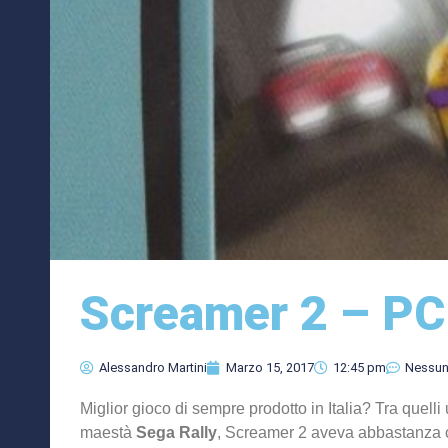
Screamer 2 – PC
Alessandro Martini
Marzo 15, 2017
12:45 pm
Nessu
Miglior gioco di sempre prodotto in Italia? Tra quelli u
maestà
Sega Rally
, Screamer 2 aveva abbastanza c