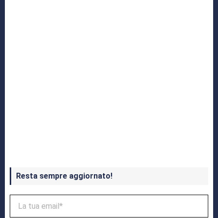
Crash Bandicoot 4 in uscita a ottobre
Resta sempre aggiornato!