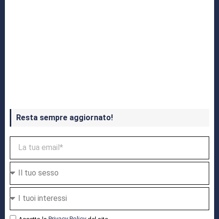
Crash Bandicoot 4 in uscita a ottobre
Resta sempre aggiornato!
Accetto la
Privacy Policy
del sito.