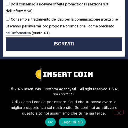
Do il consenso a ricevere offerte promozionali (sezione 3.3
dell'informativa).
Consento al trattamento dei dati per la comunicazione a terzi che li
useranno per inviarmi loro proposte promozionali come precisato
nell'informativa
(punto 4.1).
ISCRIVITI
© 2025 InsertCoin – Perform Agency Srl – All right reserved. P.IVA:
09335071214.
Cookie Policy
.
Privacy Policy
.
Utilizziamo i cookie per essere sicuri che tu possa avere la
migliore esperienza sul nostro sito. Se continui ad utilizzare
questo sito noi assumiamo che tu ne sia felice.
Ok
Leggi di più