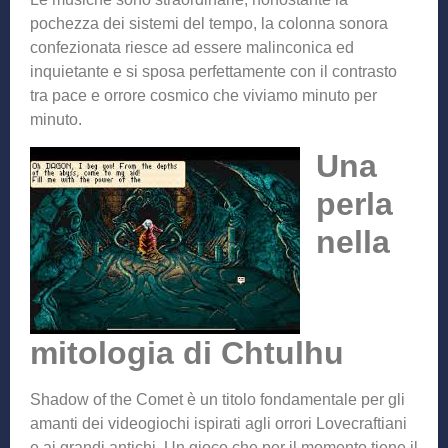
pochezza dei sistemi del tempo, la colonna sonora
confezionata riesce ad essere malinconica ed
inquietante e si sposa perfettamente con il contrasto
tra pace e orrore cosmico che viviamo minuto per
minuto.
Una
perla
nella
mitologia di Chtulhu
Shadow of the Comet è un titolo fondamentale per gli
amanti dei videogiochi ispirati agli orrori Lovecraftiani
e ai grandi antichi. Un gioco che per il momento tiene il