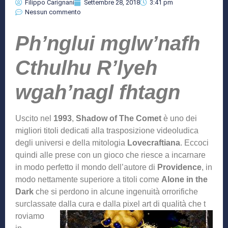
Filippo Carignani
Settembre 28, 2018
3:41 pm
Nessun commento
Ph’nglui mglw’nafh
Cthulhu R’lyeh
wgah’nagl fhtagn
Uscito nel
1993
,
Shadow of The Comet
è uno dei
migliori titoli dedicati alla trasposizione videoludica
degli universi e della mitologia
Lovecraftiana
. Eccoci
quindi alle prese con un gioco che riesce a incarnare
in modo perfetto il mondo dell’autore di
Providence
, in
modo nettamente superiore a titoli come
Alone in the
Dark
che si perdono in alcune ingenuità orrorifiche
surclassate dalla cura e dalla pixel art di qualità che t
roviamo