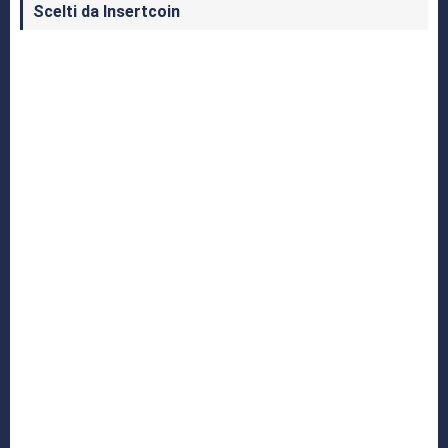
Scelti da Insertcoin
I Migliori Giochi per MS-DOS: Una Guida ai
Classici che Hanno Definito un'Era