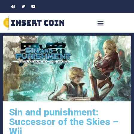
Sin and punishment:
Successor of the Skies –
Wii