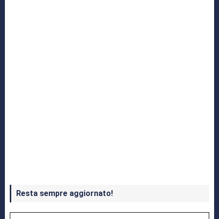
Yakuza: L’Epopea del Drago di Dojima
Crash Bandicoot 4 in uscita a ottobre
Resta sempre aggiornato!