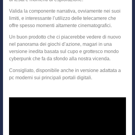
Valida la componente narrativa, ovviamente nei suoi
limiti, e interessante l’utilizzo delle telecamere che
offre spesso momenti altamente cinematografici.
Un buon prodotto che ci piacerebbe vedere di nuovo
nel panorama dei giochi d’azione, magari in una
versione inedita basata sul cupo e grottesco mondo
cyberpunk che fa da sfondo alla nostra vicenda.
Consigliato, disponibile anche in versione adattata a
pc moderni sui principali portali digitali.