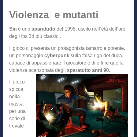
Violenza e mutanti
Sin
è uno
sparatutto
del 1998, uscito nell’età dell’oro
degli fps 3d più classici.
Il gioco ci presenta un protagonista tamarro e potente,
un personaggio
cyberpunk
sulla falsa riga del duca,
capace di appassionare il giocatore e di offrire quella
violenza scanzonata degli
sparatutto anni 90
.
Il gioco
spicca
nella
massa
per una
serie di
trovate