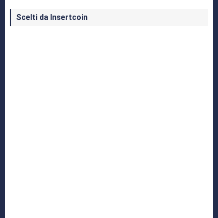
Scelti da Insertcoin
I Migliori Giochi per MS-DOS: Una Guida ai
Classici che Hanno Definito un'Era