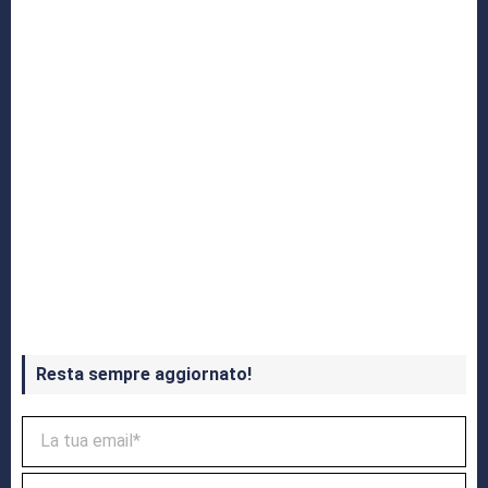
Crash Bandicoot 4 in uscita a ottobre
Resta sempre aggiornato!