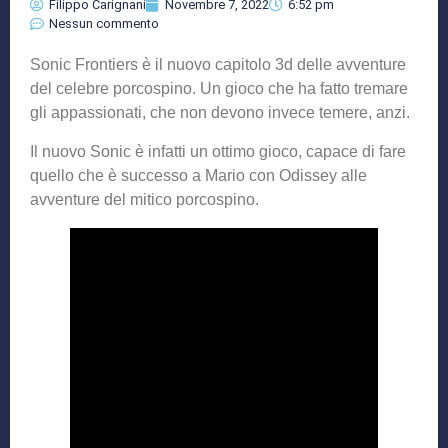
Filippo Carignani
Novembre 7, 2022
6:52 pm
Nessun commento
Sonic Frontiers è il nuovo capitolo 3d delle avventure
del celebre porcospino. Un gioco che ha fatto tremare
gli appassionati, che non devono invece temere, anzi.
Il nuovo Sonic è infatti un ottimo gioco, capace di fare
quello che è successo a Mario con Odissey alle
avventure del mitico porcospino.