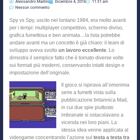
Alessandro Martini
Dicembre 4, 2016
11:31 am
Nessun commento
Spy vs Spy, uscito nel lontano 1984, era molto avanti
per i tempi: multiplayer competitivo, schermo diviso,
grafica fumettosa e ben animata…la lista potrebbe
andare avanti ma un concetto è già chiaro: il team di
sviluppo aveva svolto
un lavoro eccellente
. Lo
dimostra il semplice fatto che è tornato diverse volte
sui formati più moderni, conservando intatti design e
impostazione dell’originale.
Il gioco si ispirava all’omonima
serie a fumetti vista sulla
pubblicazione britannica Mad,
in cui due spie piuttosto
imbranate si ostacolavano a
vicenda nei loro piani. La
stessa idea venne applicata al
videogame concentrando l’azione sul
testa a testa tra