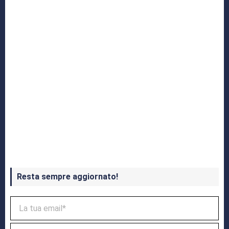
Crash Bandicoot 4 in uscita a ottobre
Resta sempre aggiornato!