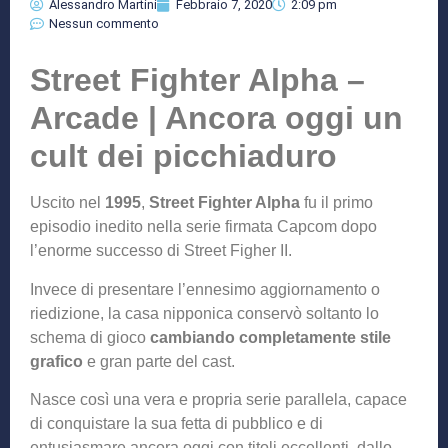
Alessandro Martini
Febbraio 7, 2020
2:09 pm
Nessun commento
Street Fighter Alpha –
Arcade | Ancora oggi un
cult dei picchiaduro
Uscito nel
1995
,
Street Fighter Alpha
fu il primo
episodio inedito nella serie firmata Capcom dopo
l’enorme successo di Street Figher II.
Invece di presentare l’ennesimo aggiornamento o
riedizione, la casa nipponica conservò soltanto lo
schema di gioco
cambiando completamente stile
grafico
e gran parte del cast.
Nasce così una vera e propria serie parallela, capace
di conquistare la sua fetta di pubblico e di
entusiasmare ancora oggi con titoli eccellenti, dallo