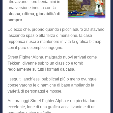
ritrovavano i loro beniamini in
una versione inedita con
la
stessa, ottima, giocabilità di
sempre
.
Ed ecco che, proprio quando i picchiaduro 2D stavano
lasciando spazio alla terza dimensione, la casa
nipponica riuscì a mantenere in vita la grafica bitmap
con il puro e semplice ingegno.
Street Fighter Alpha, malgrado nuovi arrivati come
Tekken, divenne subito un classico e tornò
regolarmente su tutti i formati da casa.
I seguiti, anch’essi pubblicati più o meno ovunque,
conservarono le dinamiche di base ampliando la
varietà di personaggi e mosse.
Ancora oggi Street Fighter Alpha è un picchiaduro
eccelente, forte di una grafica accattivante e di un
gameplay unico e rifinito.