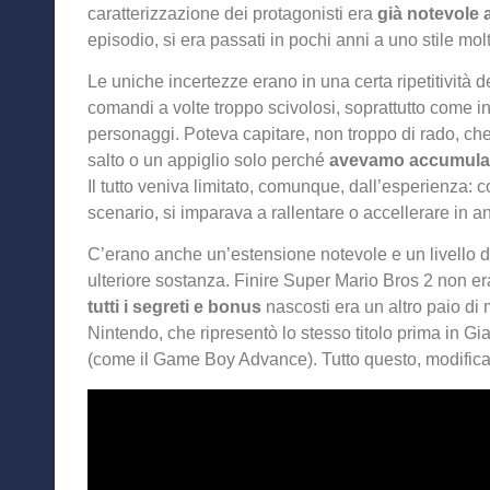
caratterizzazione dei protagonisti era
già notevole a
episodio, si era passati in pochi anni a uno stile mol
Le uniche incertezze erano in una certa ripetitività de
comandi a volte troppo scivolosi, soprattutto come in
personaggi. Poteva capitare, non troppo di rado, c
salto o un appiglio solo perché
avevamo accumulat
Il tutto veniva limitato, comunque, dall’esperienza:
scenario, si imparava a rallentare o accellerare in an
C’erano anche un’estensione notevole e un livello di d
ulteriore sostanza. Finire Super Mario Bros 2 non e
tutti i segreti e bonus
nascosti era un altro paio di
Nintendo, che ripresentò lo stesso titolo prima in Gi
(come il Game Boy Advance). Tutto questo, modific