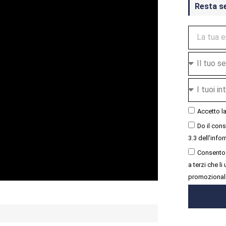
Resta s
Accetto l
Do il con
3.3 dell'infor
Consento 
a terzi che l
promozional