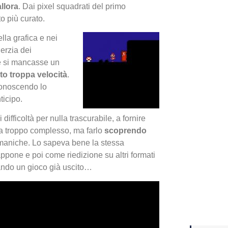
llora
. Dai pixel squadrati del primo
to più curato.
Yakuza
lla grafica e nei
Dojima
erzia dei
he si mancasse un
o troppa velocità
.
 conoscendo lo
ticipo.
ifficoltà per nulla trascurabile, a fornire
ra troppo complesso, ma farlo
scoprendo
 maniche. Lo sapeva bene la stessa
appone e poi come riedizione su altri formati
ando un gioco già uscito…
Crash 
ottobr