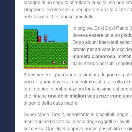
bisogno di un seguito altrettanto riuscito, ma non era
Giappone. Scelse così di recuperare un titolo che c
nel classico che conosciamo tutti.
In origine, Doki Doki Panic (
doveva essere un altro plat
Dopo alcuni interventi estetici
pronto per arrivare in occi
maniera clamorosa
, metten
da Nintendo per tutti i capito
A ben vedere, guardando la struttura di gioco si pote
poco. Il gameplay era concentrato sulla raccolta di og
loro, mentre le ambientazioni lontanissime dal prim
che rimane
una delle migliori sequenze conclusi
di genio della casa madre.
Super Mario Bros 2, nonostante le discutibili origin
meccaniche basate sul lancio degli oggetti e i livelli
successo. Ogni livello apriva nuove possibilità se g