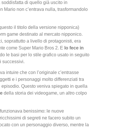
 soddisfatta di quello già uscito in
on Mario non c’entrava nulla, trasformandolo
questo il titolo della versione nipponica)
form game destinato al mercato nipponico.
, soprattutto a livello di protagonisti, era
dente come Super Mario Bros 2. E
lo fece in
I Migl
do le basi per lo stile grafico usato in seguito
Guida 
li successivi.
Definit
va intuire che con l’originale c’entrasse
getti e i personaggi molto differenziati tra
o episodio. Questo veniva spiegato in quella
ve
della storia dei videogame, un altro colpo
i, funzionava benissimo: le nuove
 ricchissimi di segreti ne facero subito un
iocato con un personaggio diverso, mentre la