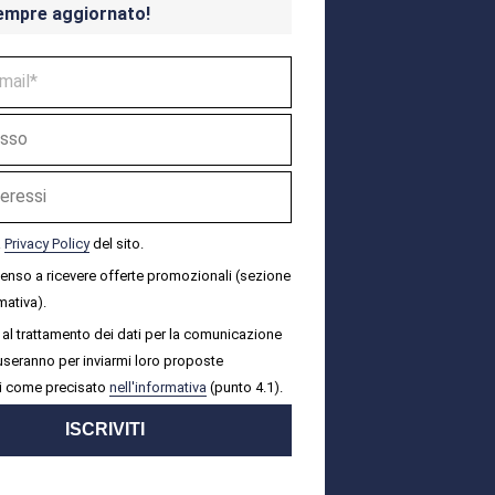
empre aggiornato!
a
Privacy Policy
del sito.
senso a ricevere offerte promozionali (sezione
mativa).
al trattamento dei dati per la comunicazione
i useranno per inviarmi loro proposte
i come precisato
nell'informativa
(punto 4.1).
ISCRIVITI