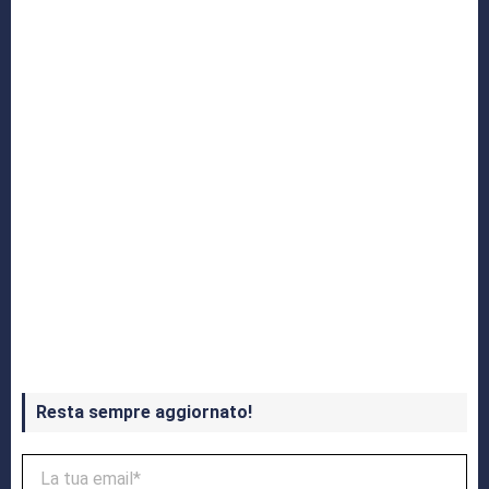
Yakuza: L’Epopea del Drago di Dojima
Crash Bandicoot 4 in uscita a ottobre
Resta sempre aggiornato!