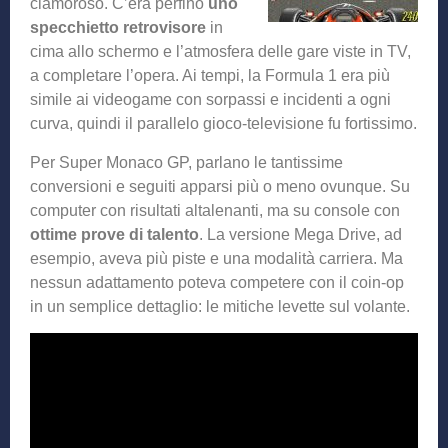
clamoroso. C’era perfino
uno
specchietto retrovisore
in
cima allo schermo e l’atmosfera delle gare viste in TV,
a completare l’opera. Ai tempi, la Formula 1 era più
simile ai videogame con sorpassi e incidenti a ogni
curva, quindi il parallelo gioco-televisione fu fortissimo.
Per Super Monaco GP, parlano le tantissime
conversioni e seguiti apparsi più o meno ovunque. Su
computer con risultati altalenanti, ma su console con
ottime prove di talento
. La versione Mega Drive, ad
esempio, aveva più piste e una modalità carriera. Ma
nessun adattamento poteva competere con il coin-op
in un semplice dettaglio: le mitiche levette sul volante.