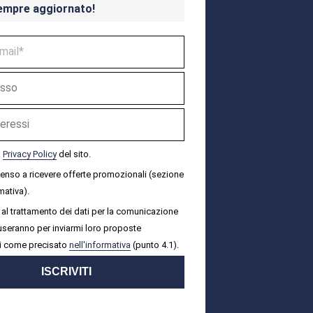
empre aggiornato!
a
Privacy Policy
del sito.
senso a ricevere offerte promozionali (sezione
mativa).
al trattamento dei dati per la comunicazione
i useranno per inviarmi loro proposte
i come precisato
nell'informativa
(punto 4.1).
ISCRIVITI