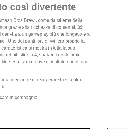
to così divertente
Yakuza
smash Bros Brawl, come da stilema della
Dojima
ince grazie alla ricchezza di contenuti,
39
di dar vita a un gameplay più che longevo e a
i. Uno dei punti forti di Wii era proprio la
aratteristica si mostra in tutta la sua
ncredibili sfide a 4, sparare i nostri amici
rtite serratissime dove il risultato non è mai
nno intenzione di recuperare la scatolina
bili.
Crash 
ocare in compagnia.
ottobr