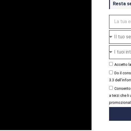
Resta s
Accetto l
Do il con
3.3 dell'infor
Consento 
a terzi che l
promozional