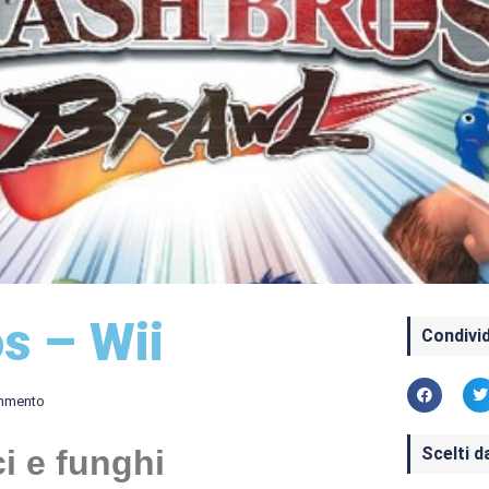
s – Wii
Condivid
mmento
Scelti d
ci e funghi