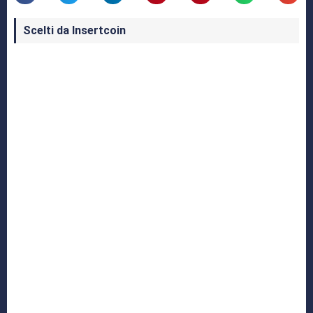
Scelti da Insertcoin
I Migliori Giochi per MS-DOS: Una Guida ai
Classici che Hanno Definito un'Era