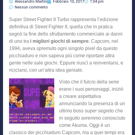
Alessandro Martini
Febbraio 10, 2017
1:04 pm
Nessun commento
Super Street Fighter II Turbo rappresenta l’edizione
definitiva di Street Fighter II, quella che in pratica
segnò la fine dello sfruttamento commerciale ai danni
di uno tra
i migliori giochi di sempre
. Capcom, nel
1994, aveva spremuto ogni singolo pixel da questo
picchiaduro e non sapeva più come riportare altra
gente nelle sale giochi. Eppure riuscì a reinventarsi, e
riciclarsi, con un’altra idea geniale.
Visto che il fulcro della serie
erano i suoi personaggi, iniziò
a creare aspettativa
annunciando la presenza di un
ultimo boss super segreto che
in seguito avremmo conosciuto
come Akuma. Oggi è un
classico dei picchiaduro Capcom, ma a quei tempi era