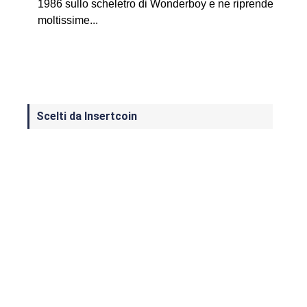
1986 sullo scheletro di Wonderboy e ne riprende
moltissime...
Scelti da Insertcoin
I Migliori Giochi per MS-DOS: Una
Guida ai Classici che Hanno Definito
un'Era