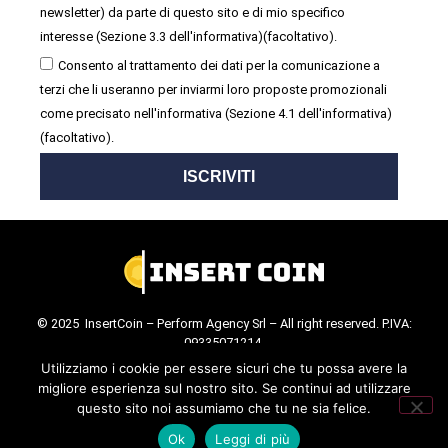
newsletter) da parte di questo sito e di mio specifico
interesse (Sezione 3.3 dell'informativa)(facoltativo).
Consento al trattamento dei dati per la comunicazione a
terzi che li useranno per inviarmi loro proposte promozionali
come precisato nell'informativa (Sezione 4.1 dell'informativa)
(facoltativo).
ISCRIVITI
© 2025 InsertCoin – Perform Agency Srl – All right reserved. P.IVA:
09335071214.
Cookie Policy
.
Privacy Policy
.
Utilizziamo i cookie per essere sicuri che tu possa avere la
migliore esperienza sul nostro sito. Se continui ad utilizzare
questo sito noi assumiamo che tu ne sia felice.
Ok
Leggi di più