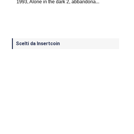
1993, Alone in the dark 2, abbandona...
Scelti da Insertcoin
I Migliori Giochi per MS-DOS: Una
Guida ai Classici che Hanno Definito
un'Era