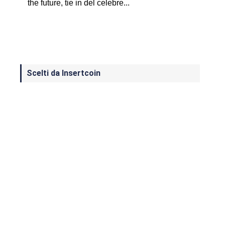
the future, tie in del celebre...
Scelti da Insertcoin
I Migliori Giochi per MS-DOS: Una
Guida ai Classici che Hanno Definito
un'Era