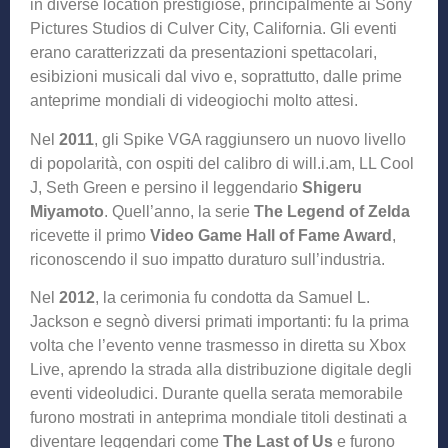
in diverse location prestigiose, principalmente ai Sony
Pictures Studios di Culver City, California. Gli eventi
erano caratterizzati da presentazioni spettacolari,
esibizioni musicali dal vivo e, soprattutto, dalle prime
anteprime mondiali di videogiochi molto attesi.
Nel
2011
, gli Spike VGA raggiunsero un nuovo livello
di popolarità, con ospiti del calibro di will.i.am, LL Cool
J, Seth Green e persino il leggendario
Shigeru
Miyamoto
. Quell’anno, la serie
The Legend of Zelda
ricevette il primo
Video Game Hall of Fame Award
,
riconoscendo il suo impatto duraturo sull’industria.
Nel
2012
, la cerimonia fu condotta da Samuel L.
Jackson e segnò diversi primati importanti: fu la prima
volta che l’evento venne trasmesso in diretta su Xbox
Live, aprendo la strada alla distribuzione digitale degli
eventi videoludici. Durante quella serata memorabile
furono mostrati in anteprima mondiale titoli destinati a
diventare leggendari come
The Last of Us
e furono