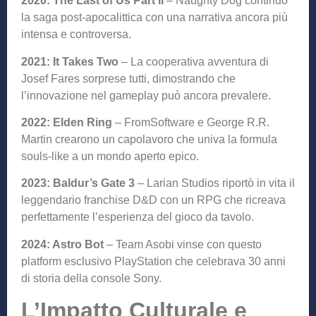
2020: The Last of Us Part II
– Naughty Dog continuò
la saga post-apocalittica con una narrativa ancora più
intensa e controversa.
2021: It Takes Two
– La cooperativa avventura di
Josef Fares sorprese tutti, dimostrando che
l’innovazione nel gameplay può ancora prevalere.
2022: Elden Ring
– FromSoftware e George R.R.
Martin crearono un capolavoro che univa la formula
souls-like a un mondo aperto epico.
2023: Baldur’s Gate 3
– Larian Studios riportò in vita il
leggendario franchise D&D con un RPG che ricreava
perfettamente l’esperienza del gioco da tavolo.
2024: Astro Bot
– Team Asobi vinse con questo
platform esclusivo PlayStation che celebrava 30 anni
di storia della console Sony.
L’Impatto Culturale e