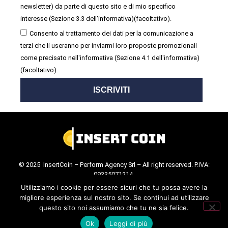
newsletter) da parte di questo sito e di mio specifico
interesse (Sezione 3.3 dell'informativa)(facoltativo).
Consento al trattamento dei dati per la comunicazione a
terzi che li useranno per inviarmi loro proposte promozionali
come precisato nell'informativa (Sezione 4.1 dell'informativa)
(facoltativo).
ISCRIVITI
© 2025 InsertCoin – Perform Agency Srl – All right reserved. P.IVA:
09335071214.
Cookie Policy
.
Privacy Policy
.
Utilizziamo i cookie per essere sicuri che tu possa avere la
migliore esperienza sul nostro sito. Se continui ad utilizzare
questo sito noi assumiamo che tu ne sia felice.
Ok
Leggi di più