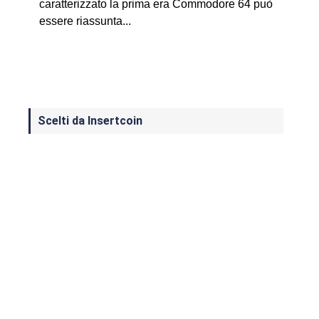
caratterizzato la prima era Commodore 64 può
essere riassunta...
Scelti da Insertcoin
I Migliori Giochi per MS-DOS: Una
Guida ai Classici che Hanno Definito
un'Era