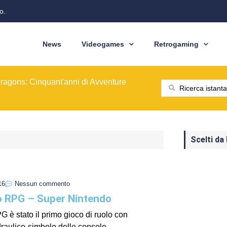
o.
News
Videogames
Retrogaming
ione del modello originale
ominò le sale giochi nel 1989
ragons: Cinquant'anni di Avventure
: dal pixel al Sottosopra
saga BioWare
 nelle nostre tasche
ione del modello originale
ominò le sale giochi nel 1989
Scelti da
16
Nessun commento
o RPG – Super Nintendo
 è stato il primo gioco di ruolo con
draulico-simbolo delle console...