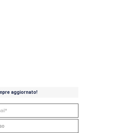
ndicoot 4 in uscita a
mpre aggiornato!