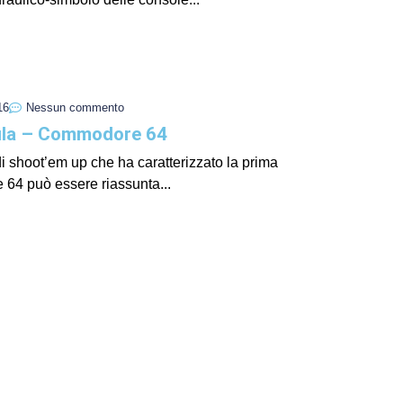
I Miglio
Guida a
Definito
16
Nessun commento
la – Commodore 64
i shoot’em up che ha caratterizzato la prima
64 può essere riassunta...
Yakuza:
Dojima