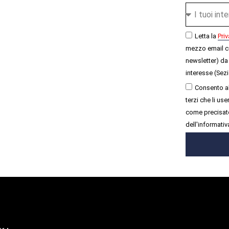
Letta la
Priv
mezzo email c
newsletter) da 
interesse (Sezi
Consento al
terzi che li u
come precisato
dell'informativ