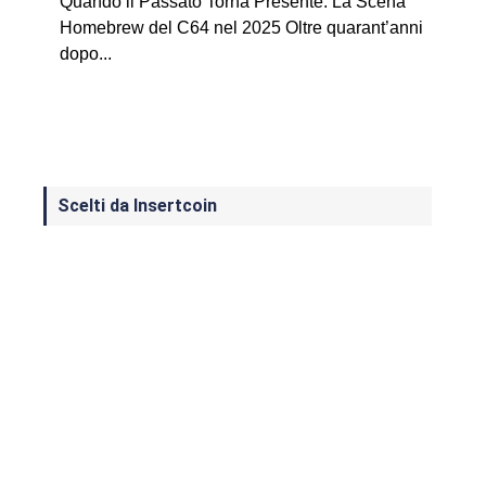
Quando il Passato Torna Presente: La Scena
Homebrew del C64 nel 2025 Oltre quarant’anni
dopo...
Scelti da Insertcoin
I Migliori Giochi per MS-DOS: Una
Guida ai Classici che Hanno Definito