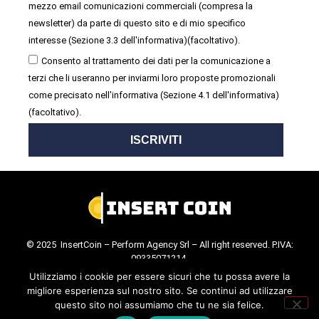
mezzo email comunicazioni commerciali (compresa la
newsletter) da parte di questo sito e di mio specifico
interesse (Sezione 3.3 dell'informativa)(facoltativo).
Consento al trattamento dei dati per la comunicazione a
terzi che li useranno per inviarmi loro proposte promozionali
come precisato nell'informativa (Sezione 4.1 dell'informativa)
(facoltativo).
ISCRIVITI
© 2025 InsertCoin – Perform Agency Srl – All right reserved. P.IVA:
09335071214.
Cookie Policy
.
Privacy Policy
.
Utilizziamo i cookie per essere sicuri che tu possa avere la
migliore esperienza sul nostro sito. Se continui ad utilizzare
questo sito noi assumiamo che tu ne sia felice.