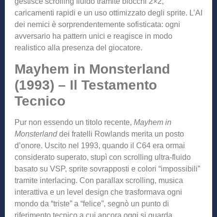
gestisce scrolling fluido tramite blocchi 2×2,
caricamenti rapidi e un uso ottimizzato degli sprite. L’AI
dei nemici è sorprendentemente sofisticata: ogni
avversario ha pattern unici e reagisce in modo
realistico alla presenza del giocatore.
Mayhem in Monsterland
(1993) – Il Testamento
Tecnico
Pur non essendo un titolo recente,
Mayhem in
Monsterland
dei fratelli Rowlands merita un posto
d’onore. Uscito nel 1993, quando il C64 era ormai
considerato superato, stupì con scrolling ultra-fluido
basato su VSP, sprite sovrapposti e colori “impossibili”
tramite interlacing. Con parallax scrolling, musica
interattiva e un level design che trasformava ogni
mondo da “triste” a “felice”, segnò un punto di
riferimento tecnico a cui ancora oggi si guarda.