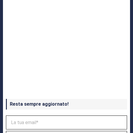
Crash Bandicoot 4 in uscita a ottobre
Resta sempre aggiornato!