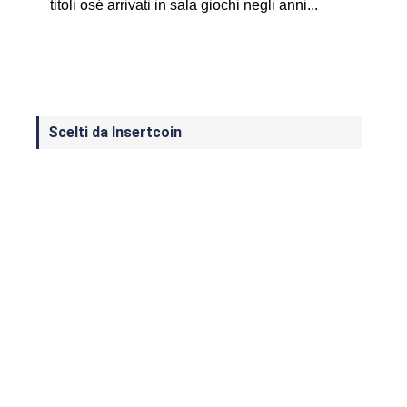
titoli osé arrivati in sala giochi negli anni...
Scelti da Insertcoin
I Migliori Giochi per MS-DOS: Una
Guida ai Classici che Hanno Definito
un'Era