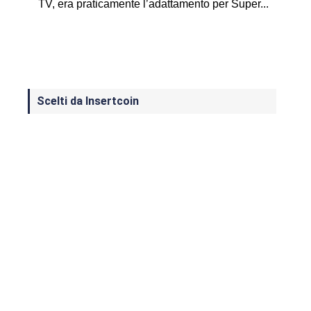
TV, era praticamente l’adattamento per Super...
Scelti da Insertcoin
I Migliori Giochi per MS-DOS: Una
Guida ai Classici che Hanno Definito
un'Era