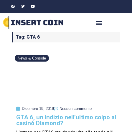
Tag: GTA 6
News & Console
Dicembre 19, 2019
Nessun commento
GTA 6, un indizio nell’ultimo colpo al
casinò Diamond?