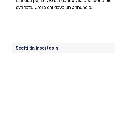
L’attesa per GTA6 sta dando vita alle teorie più
svariate. C’era chi dava un annuncio...
Scelti da Insertcoin
I Migliori Giochi per MS-DOS: Una
Guida ai Classici che Hanno Definito
un'Era