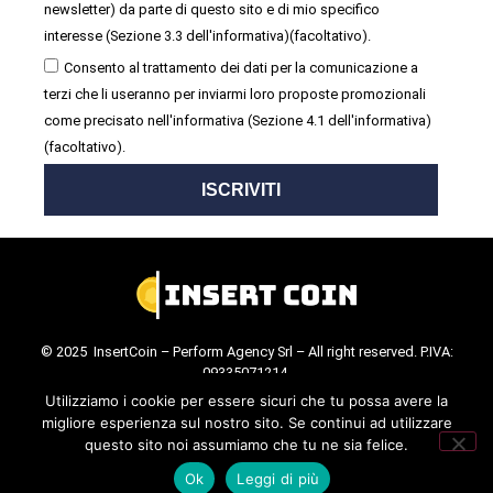
newsletter) da parte di questo sito e di mio specifico
interesse (Sezione 3.3 dell'informativa)(facoltativo).
Consento al trattamento dei dati per la comunicazione a
terzi che li useranno per inviarmi loro proposte promozionali
come precisato nell'informativa (Sezione 4.1 dell'informativa)
(facoltativo).
ISCRIVITI
© 2025 InsertCoin – Perform Agency Srl – All right reserved. P.IVA:
09335071214.
Cookie Policy
.
Privacy Policy
.
Utilizziamo i cookie per essere sicuri che tu possa avere la
migliore esperienza sul nostro sito. Se continui ad utilizzare
questo sito noi assumiamo che tu ne sia felice.
Ok
Leggi di più