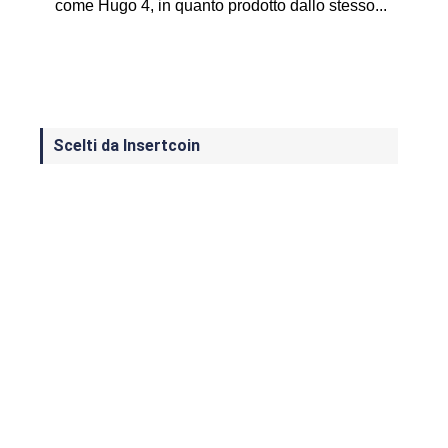
come Hugo 4, in quanto prodotto dallo stesso...
Scelti da Insertcoin
I Migliori Giochi per MS-DOS: Una
Guida ai Classici che Hanno Definito
un'Era