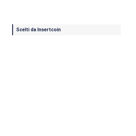
Scelti da Insertcoin
I Migliori Giochi per MS-DOS: Una
Guida ai Classici che Hanno Definito
un'Era