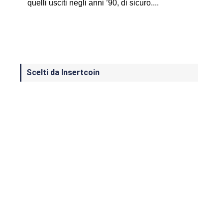
quelli usciti negli anni ’90, di sicuro....
Scelti da Insertcoin
I Migliori Giochi per MS-DOS: Una
Guida ai Classici che Hanno Definito
un'Era