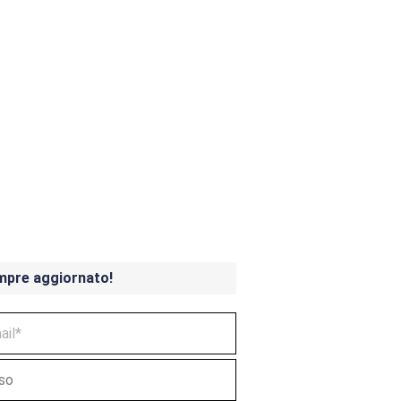
ndicoot 4 in uscita a
mpre aggiornato!