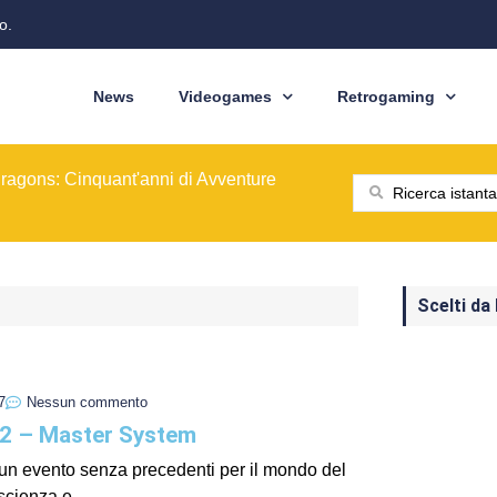
o.
News
Videogames
Retrogaming
ione del modello originale
ominò le sale giochi nel 1989
ragons: Cinquant'anni di Avventure
: dal pixel al Sottosopra
saga BioWare
 nelle nostre tasche
ione del modello originale
ominò le sale giochi nel 1989
Scelti da
7
Nessun commento
 2 – Master System
 un evento senza precedenti per il mondo del
scienza e...