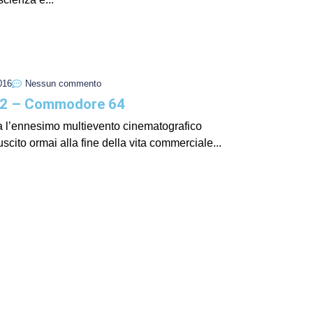
I Miglio
Guida a
Definito
016
Nessun commento
 2 – Commodore 64
a l’ennesimo multievento cinematografico
scito ormai alla fine della vita commerciale...
Yakuza:
Dojima