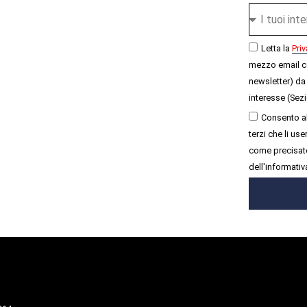
Letta la
Priv
mezzo email c
newsletter) da 
interesse (Sezi
Consento al
terzi che li u
come precisato
dell'informativ